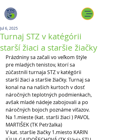
Jul 6, 2025
Turnaj STZ v katégórii
starší žiaci a staršie žiačky
Prázdniny sa začali vo veľkom štýle 
pre mladých tenistov, ktorí sa 
zúčastnili turnaja STZ v katégórii 
starší žiaci a staršie žiačky. Turnaj sa 
konal na na našich kurtoch v dosť 
náročných teplotných podmienkach, 
avšak mladé nádeje zabojovali a po 
náročných bojoch poznáme víťazov.
Na 1.mieste (kat. starši žiaci ) PAVOL 
MARTIŠEK (TK Petržalka) 
V kat. staršie žiačky 1.miesto KARIN 
JÚLIA GAJDOŠECHOVÁ (TK Slávia STU 