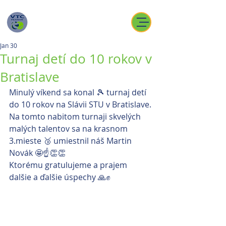
Jan 30
Turnaj detí do 10 rokov v
Bratislave
Minulý víkend sa konal 🎾 turnaj detí 
do 10 rokov na Slávii STU v Bratislave.
Na tomto nabitom turnaji skvelých 
malých talentov sa na krasnom  
3.mieste 🥉 umiestnil náš Martin 
Novák 🤩☝️👏👏
Ktorému gratulujeme a prajem 
dalšie a ďalšie úspechy 🙏✊️