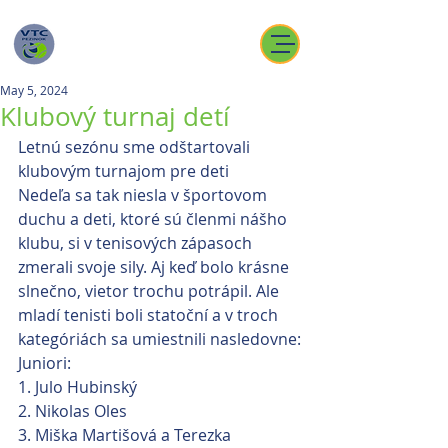
May 5, 2024
Klubový turnaj detí
Letnú sezónu sme odštartovali 
klubovým turnajom pre deti
Nedeľa sa tak niesla v športovom 
duchu a deti, ktoré sú členmi nášho 
klubu, si v tenisových zápasoch 
zmerali svoje sily. Aj keď bolo krásne 
slnečno, vietor trochu potrápil. Ale 
mladí tenisti boli statoční a v troch 
kategóriách sa umiestnili nasledovne:
Juniori:
1. Julo Hubinský
2. Nikolas Oles
3. Miška Martišová a Terezka 